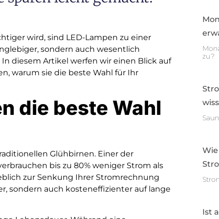
Mon
erwa
ichtiger wird, sind LED-Lampen zu einer
Mona
anglebiger, sondern auch wesentlich
zu?
n diesem Artikel werfen wir einen Blick auf
, warum sie die beste Wahl für Ihr
Str
 die beste Wahl
wis
Saun
Wie
ditionellen Glühbirnen. Einer der
Str
 verbrauchen bis zu 80% weniger Strom als
blich zur Senkung Ihrer Stromrechnung
Stro
r, sondern auch kosteneffizienter auf lange
Ist 