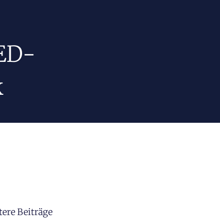
LED-
k
tere Beiträge