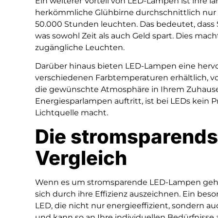
Ein weiterer Vorteil von LED-Lampen ist ihre 
herkömmliche Glühbirne durchschnittlich nur 
50.000 Stunden leuchten. Das bedeutet, dass S
was sowohl Zeit als auch Geld spart. Dies mach
zugängliche Leuchten.
Darüber hinaus bieten LED-Lampen eine hervorr
verschiedenen Farbtemperaturen erhältlich, v
die gewünschte Atmosphäre in Ihrem Zuhause s
Energiesparlampen auftritt, ist bei LEDs kein
Lichtquelle macht.
Die stromsparends
Vergleich
Wenn es um stromsparende LED-Lampen geht, g
sich durch ihre Effizienz auszeichnen. Ein beso
LED, die nicht nur energieeffizient, sondern auc
und kann so an Ihre individuellen Bedürfnisse