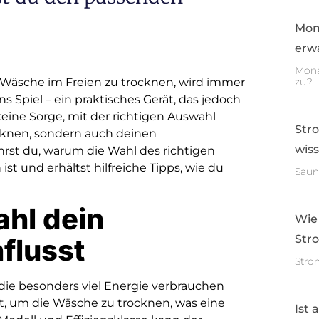
Mon
erwa
Mona
 Wäsche im Freien zu trocknen, wird immer
zu?
 Spiel – ein praktisches Gerät, das jedoch
ine Sorge, mit der richtigen Auswahl
Str
cknen, sondern auch deinen
wis
hrst du, warum die Wahl des richtigen
st und erhältst hilfreiche Tipps, wie du
Saun
hl dein
Wie
Str
flusst
Stro
die besonders viel Energie verbrauchen
t, um die Wäsche zu trocknen, was eine
Ist 