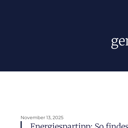
ge
November 13, 2025
Energiespartipp: So finde