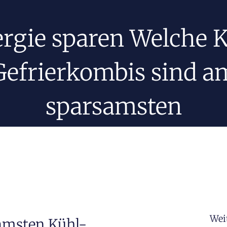
rgie sparen Welche 
Gefrierkombis sind a
sparsamsten
Wei
samsten Kühl-