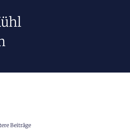
Kühl
m
tere Beiträge