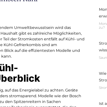
Mon
erwa
Mona
hsendem Umweltbewusstsein wird das
zu?
aushalt gibt es zahlreiche Möglichkeiten,
 Teil der Stromkosten entfällt auf Kühl- und
Str
che Kühl-Gefrierkombis sind am
wis
n Blick auf die effizientesten Modelle und
 kann.
Saun
ühl-
Wie
Überblick
Str
Stro
g, auf das Energielabel zu achten. Geräte
nders stromsparend. Modelle wie der Bosch
u den Spitzenreitern in Sachen
Ist 