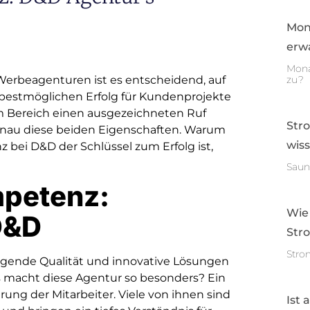
Mon
erwa
Mona
Werbeagenturen ist es entscheidend, auf
zu?
bestmöglichen Erfolg für Kundenprojekte
em Bereich einen ausgezeichneten Ruf
Str
genau diese beiden Eigenschaften. Warum
wis
bei D&D der Schlüssel zum Erfolg ist,
Saun
mpetenz:
Wie
D&D
Str
Stro
ragende Qualität und innovative Lösungen
 macht diese Agentur so besonders? Ein
rung der Mitarbeiter. Viele von ihnen sind
Ist 