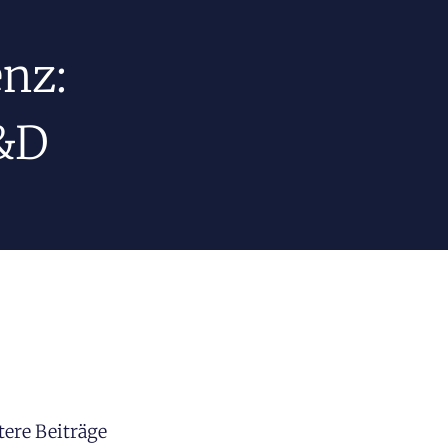
nz:
D&D
tere Beiträge