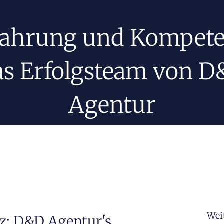
fahrung und Kompete
s Erfolgsteam von 
Agentur
Wei
: D&D Agentur's