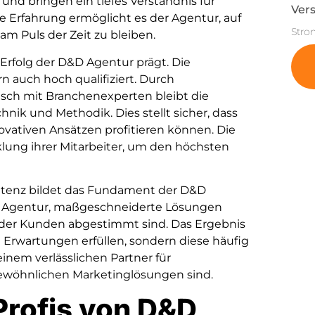
 und bringen ein tiefes Verständnis für
Vers
 Erfahrung ermöglicht es der Agentur, auf
Stro
am Puls der Zeit zu bleiben.
 Erfolg der D&D Agentur prägt. Die
n auch hoch qualifiziert. Durch
sch mit Branchenexperten bleibt die
nik und Methodik. Dies stellt sicher, dass
vativen Ansätzen profitieren können. Die
klung ihrer Mitarbeiter, um den höchsten
tenz bildet das Fundament der D&D
er Agentur, maßgeschneiderte Lösungen
se der Kunden abgestimmt sind. Das Ergebnis
e Erwartungen erfüllen, sondern diese häufig
inem verlässlichen Partner für
ewöhnlichen Marketinglösungen sind.
Profis von D&D