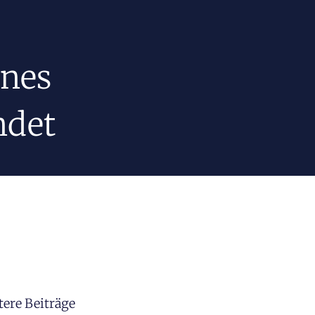
ines
ndet
tere Beiträge