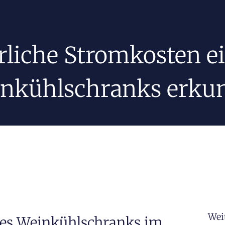
rliche Stromkosten e
nkühlschranks erku
Wei
nes Weinkühlschranks im