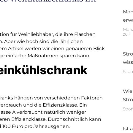
Mon
erwa
Mona
ion für Weinliebhaber, die ihre Flaschen
zu?
Aber wie hoch sind die jährlichen
m Artikel werfen wir einen genaueren Blick
Str
nige einfache Maßnahmen sparen kann.
wis
einkühlschrank
Saun
Wie
hranks hängen von verschiedenen Faktoren
Str
erbrauch und die Effizienzklasse. Ein
Stro
lasse A verbraucht natürlich weniger
eren Effizienzklasse. Durchschnittlich kann
100 Euro pro Jahr ausgehen.
Ist 