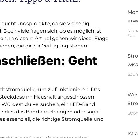
Mon
erwa
euchtungsprojekte, da sie vielseitig,
Mona
. Doch viele fragen sich, ob es möglich ist,
zu?
n. In diesem Artikel gehen wir dieser Frage
nen, die dir zur Verfügung stehen.
Str
nschließen: Geht
wis
Saun
chstromquelle, um zu funktionieren. Das
Wie
e Steckdose im Haushalt angeschlossen
Str
t. Würdest du versuchen, ein LED-Band
te dies das Band beschädigen oder sogar
Stro
es essenziell, die richtige Stromquelle und
Ist 