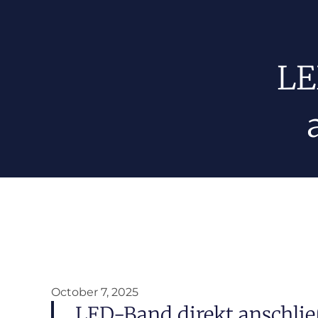
LE
October 7, 2025
LED-Band direkt anschlie