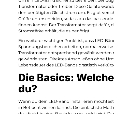
Um ein LED-Band sicher zu betreiben, benötig
Transformator oder Treiber. Diese Geräte wan
den benötigten Gleichstrom um. Es gibt versch
Größe unterscheiden, sodass du das passende 
finden kannst. Der Transformator sorgt dafür
Stromstärke erhält, die es benötigt.
Ein weiterer wichtiger Punkt ist, dass LED-Bän
Spannungsbereichen arbeiten, normalerweise 1
Transformator entsprechend gewählt werden 
gewährleisten. Direktes Anschließen ohne Umwa
Lebensdauer des LED-Bands drastisch verkürzen
Die Basics: Welche
du?
Wenn du dein LED-Band installieren möchtest,
in Betracht ziehen kannst. Die einfachste Metho
das direkt in eine Steckdose gesteckt wird. Di