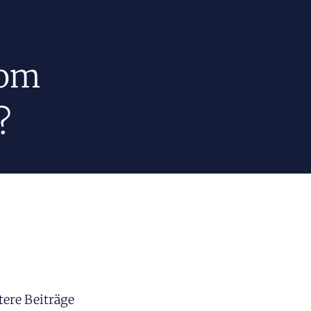
rom
?
tere Beiträge