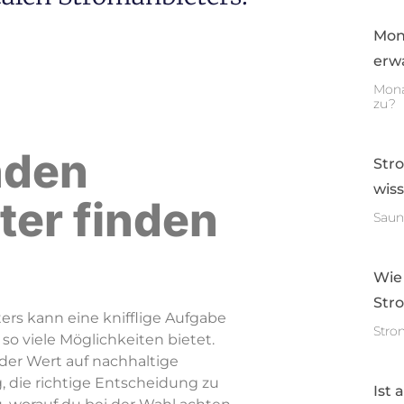
Mon
erwa
Mona
zu?
nden
Str
wis
ter finden
Saun
Wie
Str
ers kann eine knifflige Aufgabe
Stro
so viele Möglichkeiten bietet.
er Wert auf nachhaltige
g, die richtige Entscheidung zu
Ist 