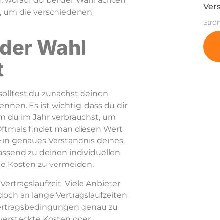
du, worauf du bei der Wahl achten
Vers
ps, um die verschiedenen
Stro
 der Wahl
t
solltest du zunächst deinen
nen. Es ist wichtig, dass du dir
rom du im Jahr verbrauchst, um
Oftmals findet man diesen Wert
Ein genaues Verständnis deines
passend zu deinen individuellen
ge Kosten zu vermeiden.
Vertragslaufzeit. Viele Anbieter
edoch an lange Vertragslaufzeiten
 Vertragsbedingungen genau zu
 versteckte Kosten oder