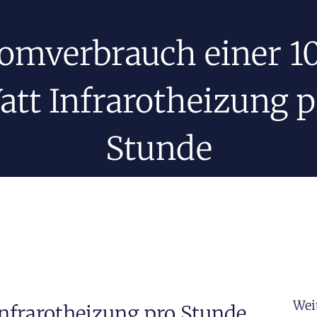
romverbrauch einer 1
att Infrarotheizung p
Stunde
Wei
nfrarotheizung pro Stunde