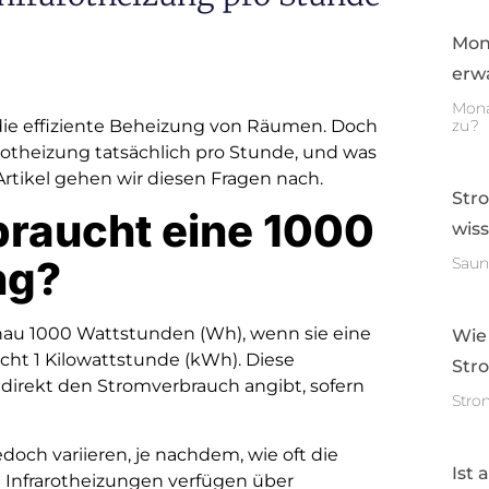
Mon
erwa
Mona
 die effiziente Beheizung von Räumen. Doch
zu?
arotheizung tatsächlich pro Stunde, und was
rtikel gehen wir diesen Fragen nach.
Str
braucht eine 1000
wis
ng?
Saun
nau 1000 Wattstunden (Wh), wenn sie eine
Wie
cht 1 Kilowattstunde (kWh). Diese
Str
l direkt den Stromverbrauch angibt, sofern
Stro
edoch variieren, je nachdem, wie oft die
Ist 
 Infrarotheizungen verfügen über