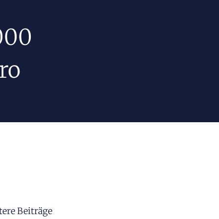
000
ro
tere Beiträge