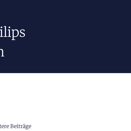
lips
n
tere Beiträge