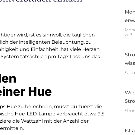
Mon
erwa
Mona
tiger wird, ist es sinnvoll, die täglichen
zu?
ich der intelligenten Beleuchtung, zu
eitigkeit und Einfachheit, hat viele Herzen
Str
 System tatsächlich pro Tag? Lass uns das
wis
Saun
den
iner Hue
Wie
Str
ps Hue zu berechnen, musst du zuerst die
Stro
pische Hue-LED-Lampe verbraucht etwa 9,5
iere die Wattzahl mit der Anzahl der
ermitteln.
Ist 