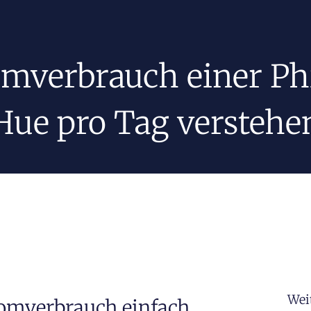
omverbrauch einer Phi
Hue pro Tag verstehe
Wei
romverbrauch einfach