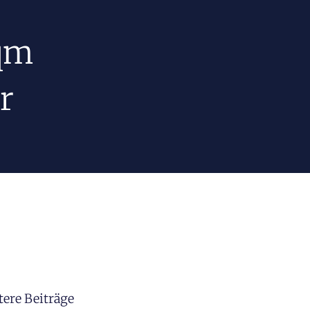
 qm
r
tere Beiträge