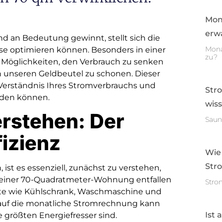
Mon
erwa
nd an Bedeutung gewinnt, stellt sich die
Mona
se optimieren können. Besonders in einer
zu?
Möglichkeiten, den Verbrauch zu senken
 unseren Geldbeutel zu schonen. Dieser
s Verständnis Ihres Stromverbrauchs und
Str
rden können.
wis
rstehen: Der
Saun
fizienz
Wie
Str
ist es essenziell, zunächst zu verstehen,
n einer 70-Quadratmeter-Wohnung entfallen
Stro
räte wie Kühlschrank, Waschmaschine und
 auf die monatliche Stromrechnung kann
Ist 
 größten Energiefresser sind.