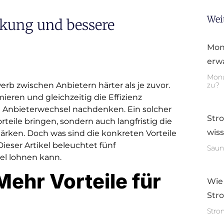
Wei
nkung und bessere
Mon
erwa
Mona
rb zwischen Anbietern härter als je zuvor.
zu?
eren und gleichzeitig die Effizienz
en Anbieterwechsel nachdenken. Ein solcher
Str
orteile bringen, sondern auch langfristig die
wis
rken. Doch was sind die konkreten Vorteile
eser Artikel beleuchtet fünf
Saun
el lohnen kann.
ehr Vorteile für
Wie
Str
Stro