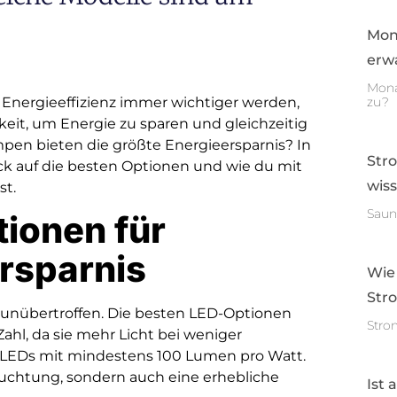
Mon
erwa
Mona
d Energieeffizienz immer wichtiger werden,
zu?
it, um Energie zu sparen und gleichzeitig
en bieten die größte Energieersparnis? In
Str
ck auf die besten Optionen und wie du mit
wis
st.
Saun
ionen für
rsparnis
Wie
Str
 unübertroffen. Die besten LED-Optionen
Stro
hl, da sie mehr Licht bei weniger
f LEDs mit mindestens 100 Lumen pro Watt.
euchtung, sondern auch eine erhebliche
Ist 