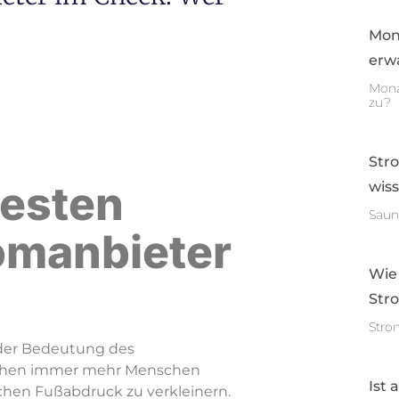
Mon
erwa
Mona
zu?
Str
besten
wis
Saun
omanbieter
Wie
Str
Stro
 der Bedeutung des
uchen immer mehr Menschen
Ist 
chen Fußabdruck zu verkleinern.