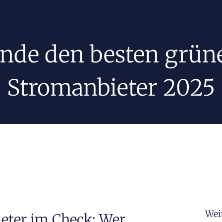
inde den besten grün
Stromanbieter 2025
Wei
eter im Check: Wer