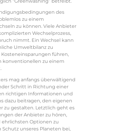
glich “Greenwashing” betreibt.
e Kündigungsbedingungen des
roblemlos zu einem
hseln zu können. Viele Anbieter
komplizierten Wechselprozess,
spruch nimmt. Ein Wechsel kann
önliche Umweltbilanz zu
u Kosteneinsparungen führen,
 konventionellen zu einem
.
ters mag anfangs überwältigend
nder Schritt in Richtung einer
en richtigen Informationen und
s dazu beitragen, den eigenen
zu gestalten. Letztlich geht es
ungen der Anbieter zu hören,
 ehrlichsten Optionen zu
m Schutz unseres Planeten bei,