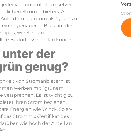
Vers
e jeder von uns sofort umsetzen
undlichen Stromanbieters. Aber
Stro
ie Anforderungen, um als “grün” zu
r einen genaueren Blick auf die
 Tipps, wie Sie den
Ihre Bedürfnisse finden können.
 unter der
 grün genug?
hkeit von Stromanbietern ist
nehmen werben mit “grünem
ie versprechen. Es ist wichtig zu
bieter ihren Strom beziehen.
bare Energien wie Wind-, Solar-
uf das Strommix-Zertifikat des
arüber, wie hoch der Anteil an
st.