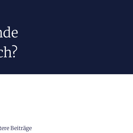
nde
ch?
tere Beiträge