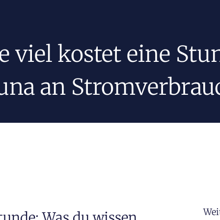
e viel kostet eine Stu
una an Stromverbrau
Wei
tunde: Was du wissen