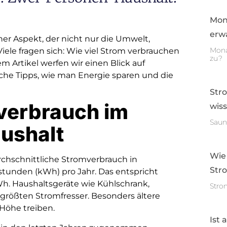
Mon
erwa
her Aspekt, der nicht nur die Umwelt,
Mona
iele fragen sich: Wie viel Strom verbrauchen
zu?
m Artikel werfen wir einen Blick auf
che Tipps, wie man Energie sparen und die
Str
mverbrauch im
wis
Saun
ushalt
Wie
rchschnittliche Stromverbrauch in
Str
stunden (kWh) pro Jahr. Das entspricht
Wh. Haushaltsgeräte wie Kühlschrank,
Stro
rößten Stromfresser. Besonders ältere
Höhe treiben.
Ist 