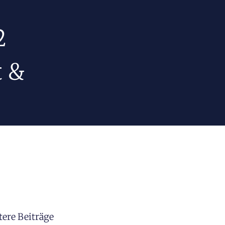
2
t &
tere Beiträge