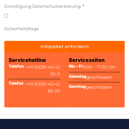
Einwilligung Datenschutzerklärung
Sicherheitsfrage
Infopaket anfordern
Servicehotline
Servicezeiten
Telefon
Mo – Fr
+49 (0)351-40 42
9:00 – 17.00 Uhr
50-0
Samstag
geschlossen
Telefax
+49 (0)351-40 42
Sonntag
geschlossen
50-20