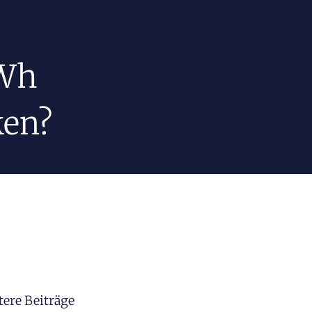
kWh
ken?
tere Beiträge