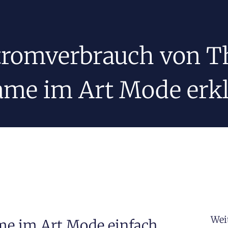
tromverbrauch von T
ame im Art Mode erkl
Wei
me im Art Mode einfach