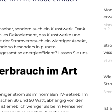
Mon
erwa
Mona
rnseher, sondern auch ein Kunstwerk. Dank
zu?
ilvolles Dekoelement, das Kunstwerke und
ist der Stromverbrauch ein wichtiger Aspekt,
Str
Mode so besonders in puncto
wis
gesamt so energieeffizient? Lassen Sie uns
Saun
erbrauch im Art
Wie
Str
Stro
niger Strom als im normalen TV-Betrieb. Im
wischen 30 und 50 Watt, abhängig von den
ist erheblich weniger als beim Fernsehen,
Ist 