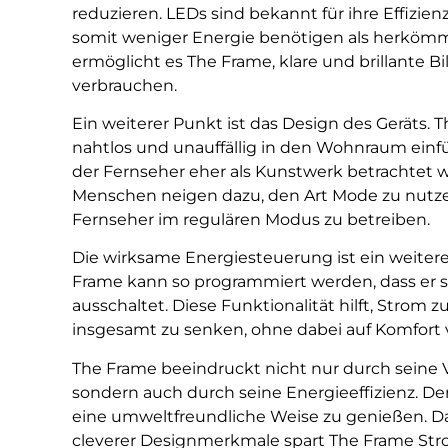
reduzieren. LEDs sind bekannt für ihre Effizi
somit weniger Energie benötigen als herkömm
ermöglicht es The Frame, klare und brillante Bi
verbrauchen.
Ein weiterer Punkt ist das Design des Geräts. T
nahtlos und unauffällig in den Wohnraum einfüg
der Fernseher eher als Kunstwerk betrachtet wi
Menschen neigen dazu, den Art Mode zu nutzen
Fernseher im regulären Modus zu betreiben.
Die wirksame Energiesteuerung ist ein weiterer 
Frame kann so programmiert werden, dass er s
ausschaltet. Diese Funktionalität hilft, Strom
insgesamt zu senken, ohne dabei auf Komfort 
The Frame beeindruckt nicht nur durch seine V
sondern auch durch seine Energieeffizienz. Der
eine umweltfreundliche Weise zu genießen. Da
cleverer Designmerkmale spart The Frame Str