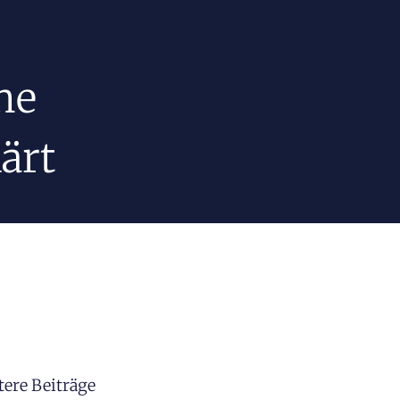
he
ärt
tere Beiträge