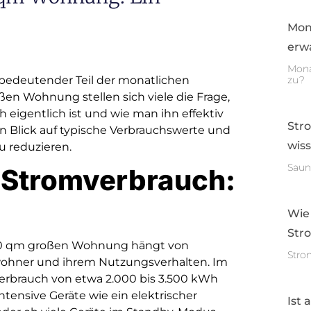
Mon
erwa
Mona
bedeutender Teil der monatlichen
zu?
en Wohnung stellen sich viele die Frage,
 eigentlich ist und wie man ihn effektiv
Str
en Blick auf typische Verbrauchswerte und
wis
u reduzieren.
Saun
r Stromverbrauch:
Wie
Str
 70 qm großen Wohnung hängt von
Stro
wohner und ihrem Nutzungsverhalten. Im
erbrauch von etwa 2.000 bis 3.500 kWh
intensive Geräte wie ein elektrischer
Ist 