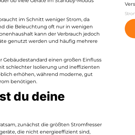
der ob viele Geräte im Standby-Modus
Vers
Stro
braucht im Schnitt weniger Strom, da
nd die Beleuchtung oft nur in wenigen
sonenhaushalt kann der Verbrauch jedoch
räte genutzt werden und häufig mehrere
der Gebäudestandard einen großen Einfluss
t schlechter Isolierung und ineffizienten
blich erhöhen, während moderne, gut
rom benötigen.
st du deine
 ratsam, zunächst die größten Stromfresser
geräte, die nicht energieeffizient sind,