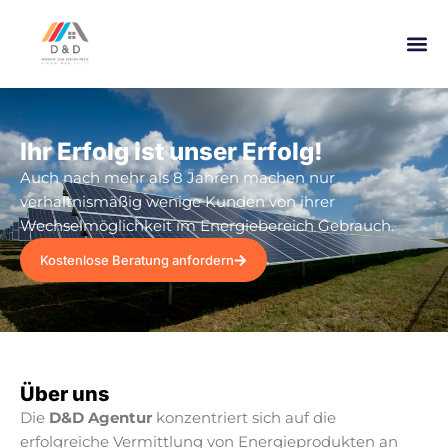
Ihr Erfolg ist unser Erfolg!
Auch nach mehr als 8 Jahren machen nur
verhältnismäßig wenige Kunden von ihrer
Wechselmöglichkeit im Energiebereich Gebrauch.
Kostenlose Beratung anfordern
Über uns
Die
D&D Agentur
konzentriert sich auf die
erfolgreiche Vermittlung von Energieprodukten an