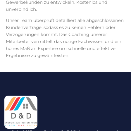
Gewerbekunden zu entwickeln. Kostenlos und
unverbindlich.
Unser Team überprüft detailliert alle abgeschlossenen
Kundenverträge, sodass es zu keinen Fehlern oder
Verzögerungen kommt. Das Coaching unserer
Mitarbeiter vermittelt das nötige Fachwissen und ein
hohes Maß an Expertise um schnelle und effektive
Ergebnisse zu gewährleisten.